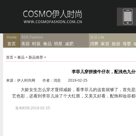
Home
时尚
Fashion
生活
Life
首页
美容
时装
奢品
明星
减肥
消费
家居
旅游
母婴
首页
>
奢品
>
新品推荐
>
李菲儿穿拼接牛仔衣，配浅色九分
来源：伊人时尚网 作者：消息 2019-02-25
大龄女生怎么穿才显得减龄，看李菲儿的这套就够了，首先是
艺色彩，还看到李菲儿涂了个大红唇，又美又好看，配饰和妆容都
发布时间:2019-02-25