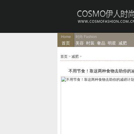
Home
时尚
Fashion
首页
美容
时装
奢品
明星
减肥
首页
>
减肥
>
不用节食！靠这两种食物去助你的