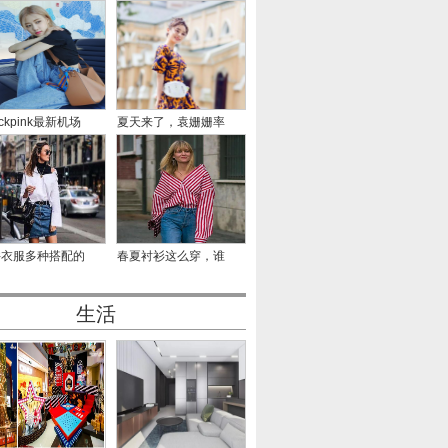
ackpink最新机场
夏天来了，袁姗姗率
秀，智妮
先穿
件衣服多种搭配的
春夏衬衫这么穿，谁
穿法
穿谁
生活