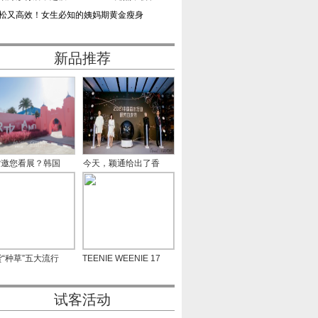
松又高效！女生必知的姨妈期黄金瘦身
新品推荐
紫邀您看展？韩国
今天，颖通给出了香
艺匠
水的
“种草”五大流行
TEENIE WEENIE 17
色
周年主题快闪
试客活动