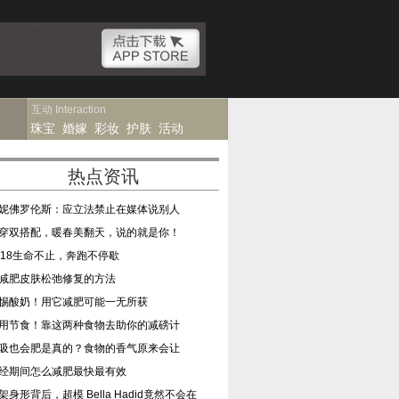
互动
Interaction
珠宝
婚嫁
彩妆
护肤
活动
热点资讯
妮佛罗伦斯：应立法禁止在媒体说别人
穿双搭配，暖春美翻天，说的就是你！
018生命不止，奔跑不停歇
减肥皮肤松弛修复的方法
惕酸奶！用它减肥可能一无所获
用节食！靠这两种食物去助你的减磅计
吸也会肥是真的？食物的香气原来会让
经期间怎么减肥最快最有效
架身形背后，超模 Bella Hadid竟然不会在