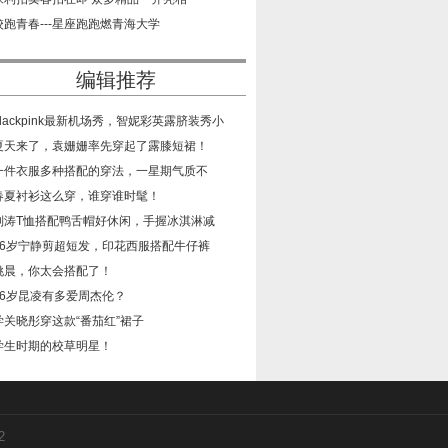
​校跑青春---星座跑跑燃青海大学
编辑推荐
​blackpink最新机场秀，智妮彩英露脐装秀小
​夏天来了，袁姗姗率先穿起了露膝短裙！
​一件衣服多种搭配的穿法，一星期气质不
​春夏衬衫这么穿，谁穿谁时髦！
​刘涛T恤搭配鸭舌帽好休闲，手握冰淇淋减
​46岁宁静剪超短发，印花西服搭配牛仔裤
​姚晨，你太会搭配了！
​26岁昆凌有多爱周杰伦？
​学关晓彤穿这款“番茄红”裙子
​学生时期的校草明星！
2