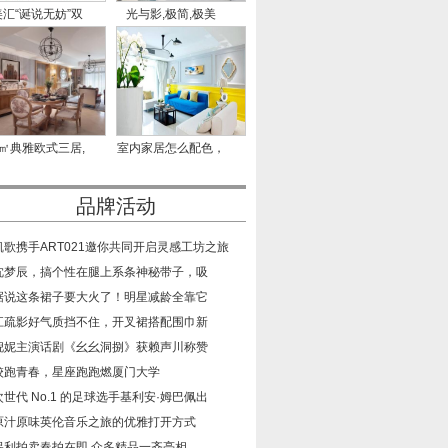
汇“诞说无妨”双
光与影,极简,极美
旦
5㎡典雅欧式三居,
室内家居怎么配色，
装成这
注意
品牌活动
​凯歌携手ART021邀你共同开启灵感工坊之旅
​沈梦辰，搞个性在腿上系条神秘带子，吸
​据说这条裙子要大火了！明星减龄全靠它
​江疏影好气质挡不住，开叉裙搭配围巾新
​倪妮主演话剧《幺幺洞捌》获赖声川称赞
​校跑青春，星座跑跑燃厦门大学
​次世代 No.1 的足球选手基利安·姆巴佩出
​原汁原味英伦音乐之旅的优雅打开方式
​保利拍卖春拍在即 众多精品一齐亮相