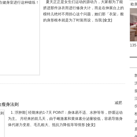
夏天正正是女生们运动的源动力，大家都为了能
欧美
挤进那件泳衣而进行修身大计，而走在伸展台上的
模特儿绝对不用担心这个问题，她们那「衣架」般
的身形根本就是为了时装而设，当我
[全文]
13
减肥
金瘦身法则
1. 浮肿期│经期来的1-7天 POINT：身体易不适、水肿等等，舒缓运动
为主。 月经来的前几天，由于雌激素和黄体素分泌量较低，容易导致身
体代谢力变差、毛孔粗大、抵抗力降低等等情形
[全文]