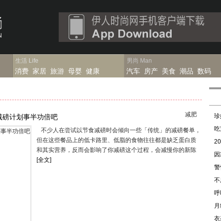
生活
Life
男尚
Man
消费
家居
旅游
母婴
健康
汽车
房产
美食
潮品
数码
减肥
珍
减磅计划事半功倍吧
吃
不少人在尝试以节食减磅时会倾向一些「传统」的减磅餐单，
但在这些餐品上的低卡路里、低脂的食物往往都是缺乏蛋白质
2
和其实营养，反而会影响了你减磅这个过程，会减慢你的新陈
因
[全文]
警
不
呼
月
衣