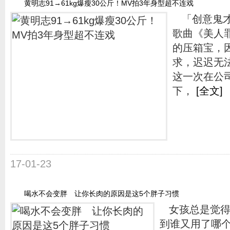
黄明志91→61kg爆瘦30公斤！MV拍3年身型超不连戏
「创意鬼才
歌曲《美人
的压箱宝，
求，迟迟无
这一次在公
下，
[全文]
17-01-23
喝水不会变胖 让你长肉的原因是这5个胖子习惯
女孩总是觉得
到谁又用了哪