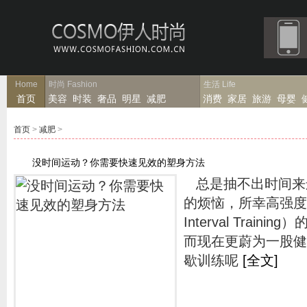
Home
时尚
Fashion
生活
Life
首页
美容
时装
奢品
明星
减肥
消费
家居
旅游
母婴
首页
>
减肥
>
没时间运动？你需要快速见效的塑身方法
总是抽不出时间来
的烦恼，所幸高强度间歇训
Interval Trai
而现在更蔚为一股健
歇训练呢
[全文]