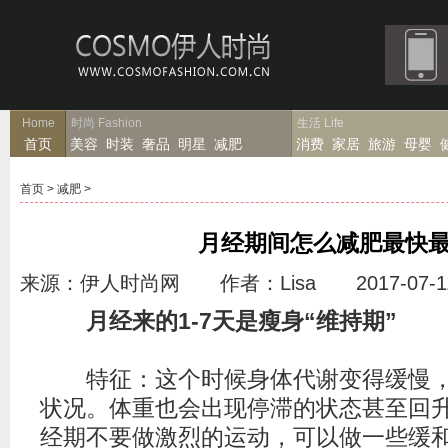
Home
时尚
Fashion
生活
Life
首页
美容
时装
奢品
明星
减肥
消费
家居
旅游
母婴
首页
>
减肥
>
月经期间怎么减肥最快
来源：伊人时尚网 作者：Lisa 2017-07-1
月经来的1-7天是
瘦身
“维持期”
特征：这个时候身体代谢变得缓慢，
状况。体重也会出现停滞的状态甚至回
经期不要做激烈的运动，可以做一些缓