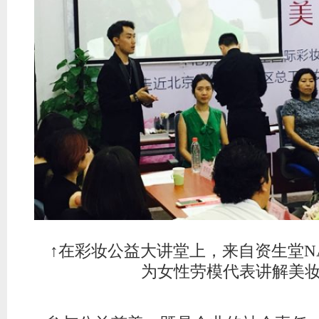
↑在
彩妆
公益大讲堂上，来自资生堂N
为女性劳模代表讲解美