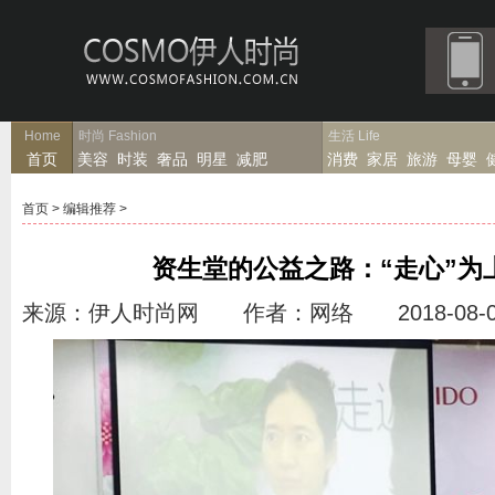
Home
时尚
Fashion
生活
Life
首页
美容
时装
奢品
明星
减肥
消费
家居
旅游
母婴
首页
>
编辑推荐
>
资生堂的公益之路：“走心”为
来源：伊人时尚网 作者：网络 2018-08-0