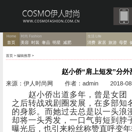
Home
时尚
Fashion
生活
Life
首页
美容
时装
奢品
明星
减肥
消费
家居
旅游
母婴
首页
>
编辑推荐
>
赵小侨“肩上短发”分外
来源：伊人时尚网 作者：admin 2018-08-
赵小侨出道多年，曾是女团「
之后转战戏剧圈发展，在多部知
的身影。而她过去总是以一头浪
却将一头秀发，一口气剪短到脖
曝光后，也引来粉丝称赞直呼变年