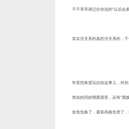
千千哥哥请记住你说的“以后会
其实没关系的真的没关系的，千
毕竟找角度玩自拍这事儿，对你
类似的同款
明星
团里，还有“鹿
发色也换了，着装风格也变了，整