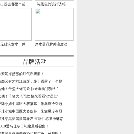
庆出游去哪里？前
纯黑色的设计诱惑
门大
CCTV-2《
买无硅洗发水，并
净水器品牌关注度汉
不是
尔特
品牌活动
​被安妮海瑟薇的好气质折服！
​有颜又有才的江疏影，终于透露了一个提
​盘他！千玺大佬同款 快来看看“蜜语红”
​盘他！千玺大佬同款 快来看看“蜜语红”
​环球小姐中国区大赛落幕，朱鑫爆冷夺冠
​环球小姐中国区大赛落幕，朱鑫爆冷夺冠
​娜扎穿黑裙留浪漫卷发 红唇性感眼神魅惑
​2018爱马仕冬日礼物最后召集！
​想要超自然美颜自拍和超广角大长腿照？