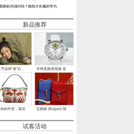
底购机何须纠结？能拍大长腿的华为
新品推荐
节这样“表”白，
年终奖购表指南 是
成
什么决
备你的年货，我买
宝格丽 (Bulgari) 情
我的
人节甜蜜
试客活动