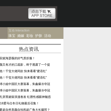
互动
Interaction
珠宝
婚嫁
彩妆
护肤
活动
热点资讯
安妮海瑟薇的好气质折服！
颜又有才的江疏影，终于透露了一个提
他！千玺大佬同款 快来看看“蜜语红”
他！千玺大佬同款 快来看看“蜜语红”
球小姐中国区大赛落幕，朱鑫爆冷夺冠
球小姐中国区大赛落幕，朱鑫爆冷夺冠
扎穿黑裙留浪漫卷发 红唇性感眼神魅惑
018爱马仕冬日礼物最后召集！
要超自然美颜自拍和超广角大长腿照？