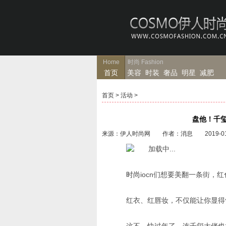
Home
时尚
Fashion
首页
美容
时装
奢品
明星
减肥
首页
>
活动
>
盘他！千玺
来源：伊人时尚网 作者：消息 2019-01
时尚
iocn们想要美翻一条街，
红衣、红唇妆，不仅能让你显得