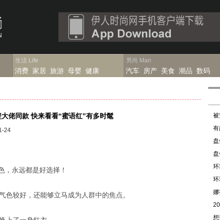
生活
Life
男尚
Man
消费
家居
旅游
母婴
健康
汽车
房产
美食
潮品
数码
大佬同款 快来看看“蜜语红”有多时髦
被
有
-24
盘
盘
环
红色，永远都是好选择！
环
娜
气色较好，还能够立马成为人群中的焦点。
2
想