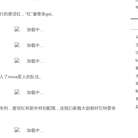
的蜜语红，“红”遍整条gai。
了nova星人的队伍。
专利，蜜语红和新年特别配哦，连我们家魏大勋都对它钟爱有