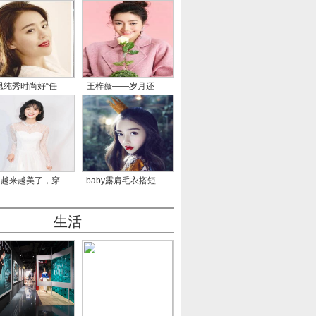
思纯秀时尚好“任
王梓薇——岁月还
性”
长，不
月越来越美了，穿
baby露肩毛衣搭短
一身
裙长腿瞩
生活