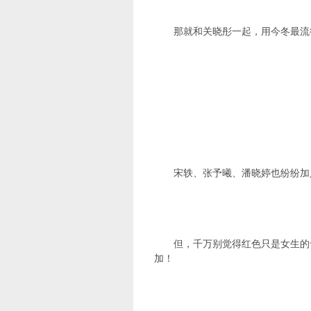
那就和关晓彤一起，用今冬最流行
宋轶、张予曦、潘晓婷也纷纷加入
但，千万别觉得红色只是女生的
加！