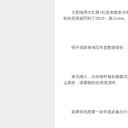
大胆地用大红唇×红发来散发冷
松松把美丽凹到了2019，真心nice。
怪不得跻身淘宝年度数据报告，进
身为潮人，出街每时每刻都要武
么装扮，请看晓彤的亲情演绎。
如果你也想要一款年底必备出行