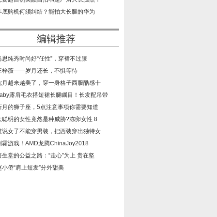
​年底购机何须纠结？能拍大长腿的华为
编辑推荐
​马思纯秀时尚好“任性”，穿裙不过膝
​王梓薇——岁月还长，不惧等待
​沈月越来越美了，穿一身格子西服酷感十
​baby露肩毛衣搭短裙长腿瞩目！长发配吊带
​新月的狮子座，5点注意事项你需要知道
​太聪明的女性竟然是种威胁?冻卵女性 8
​谁说女子不能穿男装，把西装穿出独特女
​制霸游戏！AMD龙腾ChinaJoy2018
​资生堂的公益之路：“走心”为上 贵在坚
​赵小侨“肩上短发”分外甜美