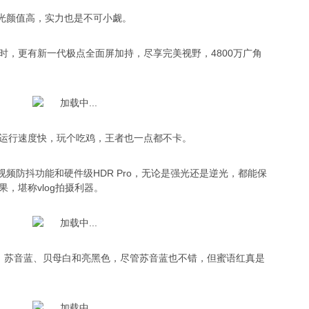
不光颜值高，实力也是不可小觑。
时，更有新一代极点全面屏加持，尽享完美视野，4800万广角
运行速度快，玩个吃鸡，王者也一点都不卡。
的视频防抖功能和硬件级HDR Pro，无论是强光还是逆光，都能保
果，堪称vlog拍摄利器。
、苏音蓝、贝母白和亮黑色，尽管苏音蓝也不错，但蜜语红真是