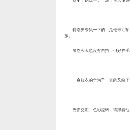
这不，快过年了，连千玺大佬也
特别要夸奖一下的，是他最近拍
旅。
虽然今天也没有自拍，但好在
手
一身红衣的华为千，真的又给了
光影交汇、色彩流转，请跟着他