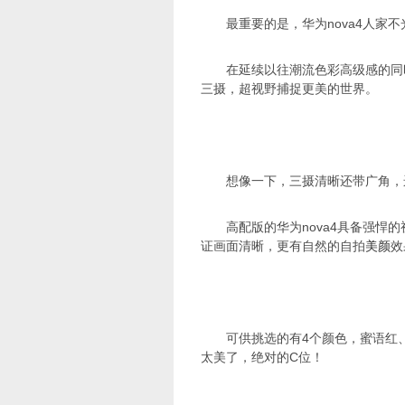
最重要的是，华为nova4人家
在延续以往潮流色彩高级感的同
三摄，超视野捕捉更美的世界。
想像一下，三摄清晰还带广角，
高配版的华为nova4具备强悍
证画面清晰，更有自然的自拍
美颜
效
可供挑选的有4个颜色，蜜语红
太美了，绝对的C位！