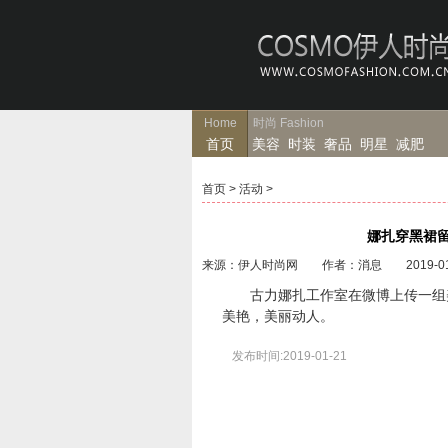
Home
时尚
Fashion
首页
美容
时装
奢品
明星
减肥
首页
>
活动
>
娜扎穿黑裙留
来源：伊人时尚网 作者：消息 2019-01
古力娜扎工作室在微博上传一组美
美艳，美丽动人。
发布时间:2019-01-21