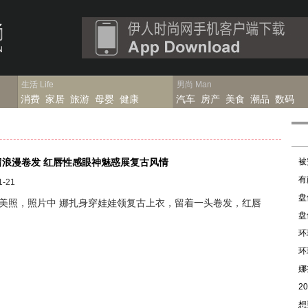
生活
Life
男尚
Man
消费
家居
旅游
母婴
健康
汽车
房产
美食
潮品
数码
浪漫卷发 红唇性感眼神魅惑展复古风情
被
有
-21
盘
照，照片中 娜扎身穿娃娃领复古上衣，留着一头卷发，红唇
盘
环
环
娜
2
想