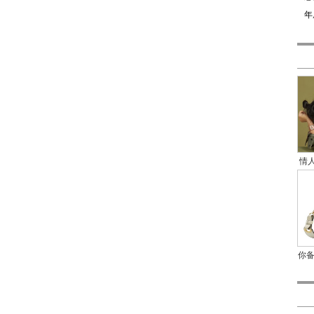
年
情人
你