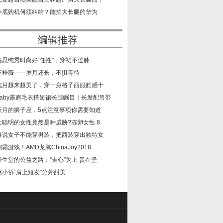
​年底购机何须纠结？能拍大长腿的华为
编辑推荐
​马思纯秀时尚好“任性”，穿裙不过膝
​王梓薇——岁月还长，不惧等待
​沈月越来越美了，穿一身格子西服酷感十
​baby露肩毛衣搭短裙长腿瞩目！长发配吊带
​新月的狮子座，5点注意事项你需要知道
​太聪明的女性竟然是种威胁?冻卵女性 8
​谁说女子不能穿男装，把西装穿出独特女
​制霸游戏！AMD龙腾ChinaJoy2018
​资生堂的公益之路：“走心”为上 贵在坚
​赵小侨“肩上短发”分外甜美