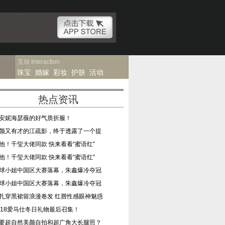
互动
Interaction
珠宝
婚嫁
彩妆
护肤
活动
热点资讯
安妮海瑟薇的好气质折服！
颜又有才的江疏影，终于透露了一个提
他！千玺大佬同款 快来看看“蜜语红”
他！千玺大佬同款 快来看看“蜜语红”
球小姐中国区大赛落幕，朱鑫爆冷夺冠
球小姐中国区大赛落幕，朱鑫爆冷夺冠
扎穿黑裙留浪漫卷发 红唇性感眼神魅惑
018爱马仕冬日礼物最后召集！
要超自然美颜自拍和超广角大长腿照？