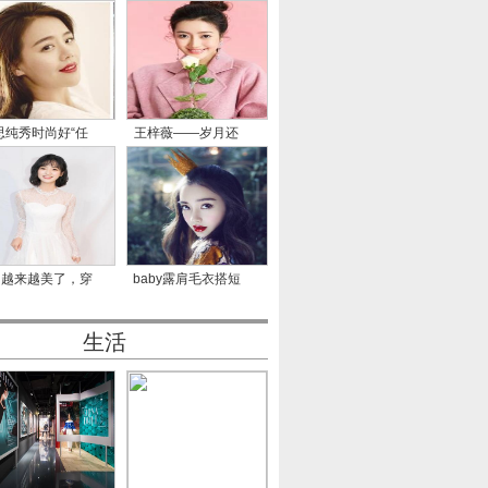
思纯秀时尚好“任
王梓薇——岁月还
性”
长，不
月越来越美了，穿
baby露肩毛衣搭短
一身
裙长腿瞩
生活