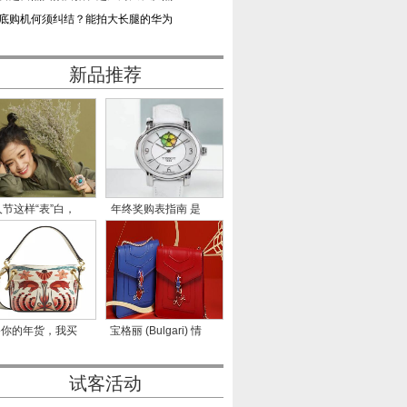
底购机何须纠结？能拍大长腿的华为
新品推荐
节这样“表”白，
年终奖购表指南 是
成
什么决
备你的年货，我买
宝格丽 (Bulgari) 情
我的
人节甜蜜
试客活动