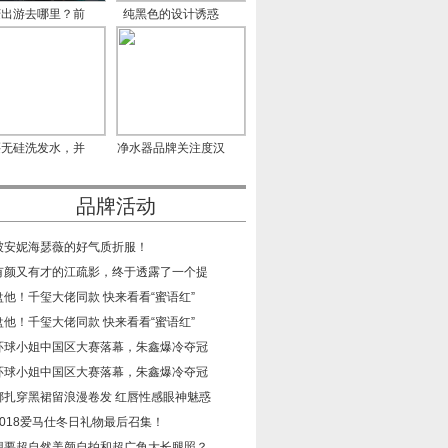
庆出游去哪里？前
纯黑色的设计诱惑
门大
CCTV-2《
买无硅洗发水，并
净水器品牌关注度汉
不是
尔特
品牌活动
​被安妮海瑟薇的好气质折服！
​有颜又有才的江疏影，终于透露了一个提
​盘他！千玺大佬同款 快来看看“蜜语红”
​盘他！千玺大佬同款 快来看看“蜜语红”
​环球小姐中国区大赛落幕，朱鑫爆冷夺冠
​环球小姐中国区大赛落幕，朱鑫爆冷夺冠
​娜扎穿黑裙留浪漫卷发 红唇性感眼神魅惑
​2018爱马仕冬日礼物最后召集！
​想要超自然美颜自拍和超广角大长腿照？