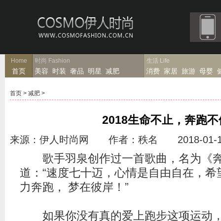
Home
时尚
Fashion
生活
Life
首页
美容
时装
奢品
明星
减肥
消费
家居
旅游
母婴
首页
>
减肥
>
2018生命不止，奔跑
来源：伊人时尚网 作者：秩名 2018-01-1
歌手羽泉创作过一首歌曲，名为《奔
道：“速度七十迈，心情是自由自在，希
力奔跑， 梦在彼岸！”
如果你没有真的爱上跑步这项运动，