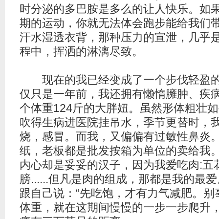
时分泌的多巴胺是多么的让人快乐。如
期的运动，你就无法体会跑步能给我们
汗水湿透衣背，那种压力的宣泄，几乎
程中，挥洒的淋漓尽致。
现在的我已经变成了一个步伐轻盈的
仅只是一年前，我还拥有懒惰臃肿、
疾
个体重124斤的大胖妞。虽然形体粗壮
吹得生病进医院挂吊水，季节更替时，
烧，感冒。而我，又偏偏有过敏性鼻炎
纸，老板都是批发按箱为单位的卖给我
内心却是妥妥的汉子，因为我爱吃肉:五
膀......但凡是肉的组成，那都是我的
跟自己说：“先吃饱，才有力气
减肥
。别
体重，就在这期间慢慢的一步一步爬升