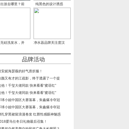
庆出游去哪里？前
纯黑色的设计诱惑
门大
CCTV-2《
买无硅洗发水，并
净水器品牌关注度汉
不是
尔特
品牌活动
​被安妮海瑟薇的好气质折服！
​有颜又有才的江疏影，终于透露了一个提
​盘他！千玺大佬同款 快来看看“蜜语红”
​盘他！千玺大佬同款 快来看看“蜜语红”
​环球小姐中国区大赛落幕，朱鑫爆冷夺冠
​环球小姐中国区大赛落幕，朱鑫爆冷夺冠
​娜扎穿黑裙留浪漫卷发 红唇性感眼神魅惑
​2018爱马仕冬日礼物最后召集！
​想要超自然美颜自拍和超广角大长腿照？