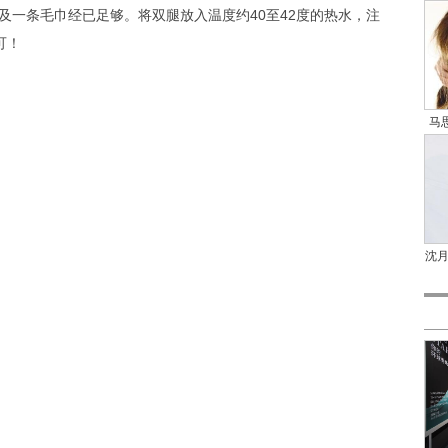
条毛巾经已足够。将双腿放入温度约40至42度的热水，注
可！
马
沈