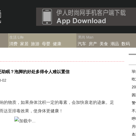
生活
Life
男尚
Man
消费
家居
旅游
母婴
健康
汽车
房产
美食
潮品
数码
还助眠？泡脚的好处多得令人难以置信
珍
吃
-02
2
因
的物质，如果身体沈积一定的毒素，会加快衰老的迹象。足
警
而达至排毒效果，使身体更
健康
！
不
呼
月
衣