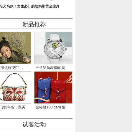
松又高效！女生必知的姨妈期黄金瘦身
新品推荐
节这样“表”白，
年终奖购表指南 是
成
什么决
备你的年货，我买
宝格丽 (Bulgari) 情
我的
人节甜蜜
试客活动