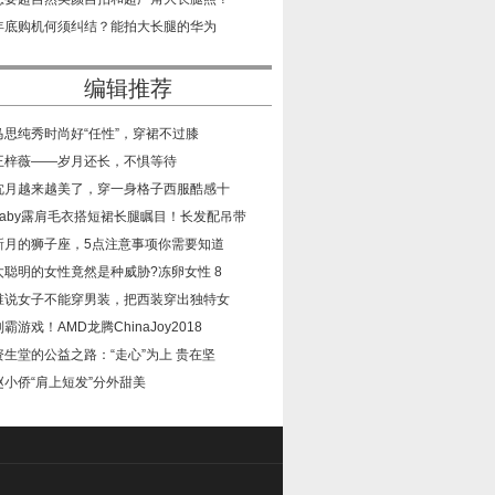
​年底购机何须纠结？能拍大长腿的华为
编辑推荐
​马思纯秀时尚好“任性”，穿裙不过膝
​王梓薇——岁月还长，不惧等待
​沈月越来越美了，穿一身格子西服酷感十
​baby露肩毛衣搭短裙长腿瞩目！长发配吊带
​新月的狮子座，5点注意事项你需要知道
​太聪明的女性竟然是种威胁?冻卵女性 8
​谁说女子不能穿男装，把西装穿出独特女
​制霸游戏！AMD龙腾ChinaJoy2018
​资生堂的公益之路：“走心”为上 贵在坚
​赵小侨“肩上短发”分外甜美