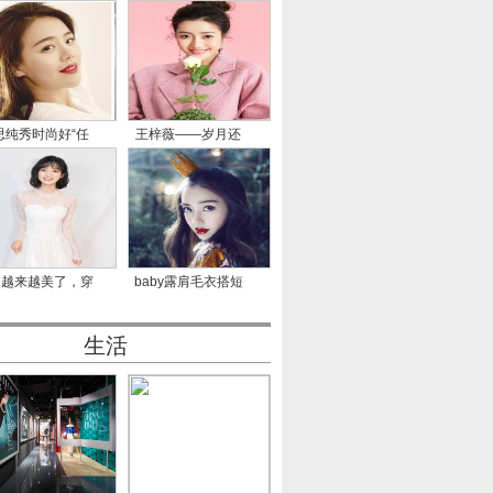
思纯秀时尚好“任
王梓薇——岁月还
性”
长，不
月越来越美了，穿
baby露肩毛衣搭短
一身
裙长腿瞩
生活