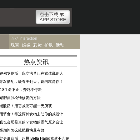
互动
Interaction
珠宝
婚嫁
彩妆
护肤
活动
热点资讯
妮佛罗伦斯：应立法禁止在媒体说别人
穿双搭配，暖春美翻天，说的就是你！
018生命不止，奔跑不停歇
减肥皮肤松弛修复的方法
惕酸奶！用它减肥可能一无所获
用节食！靠这两种食物去助你的减磅计
吸也会肥是真的？食物的香气原来会让
经期间怎么减肥最快最有效
架身形背后，超模 Bella Hadid竟然不会在