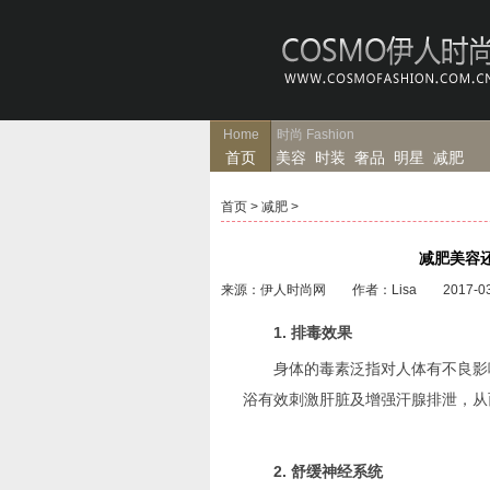
Home
时尚
Fashion
首页
美容
时装
奢品
明星
减肥
首页
>
减肥
>
减肥美容
来源：伊人时尚网 作者：Lisa 2017-03
1. 排毒效果
身体的毒素泛指对人体有不良影响
浴有效刺激肝脏及增强汗腺排泄，从
2. 舒缓神经系统