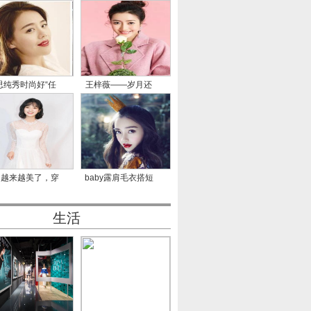
思纯秀时尚好“任
王梓薇——岁月还
性”
长，不
月越来越美了，穿
baby露肩毛衣搭短
一身
裙长腿瞩
生活