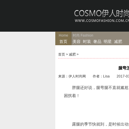
Home
时尚
Fashion
首页
美容
时装
奢品
明星
减肥
首页
>
减肥
>
腿弯
来源：伊人时尚网 作者：Lisa 2017-03
胖腿还好说，腿弯腿不直就尴尬了
困扰着！
露腿的季节快就到，是时候出动短裙