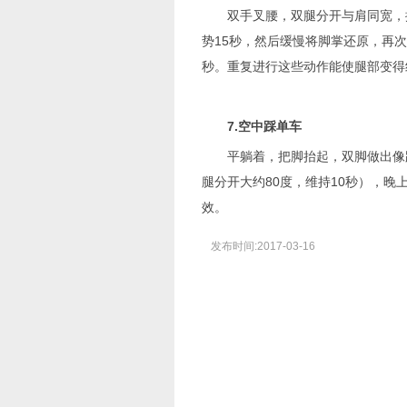
双手叉腰，双腿分开与肩同宽，挺
势15秒，然后缓慢将脚掌还原，再
秒。重复进行这些动作能使腿部变得
7.空中踩单车
平躺着，把脚抬起，双脚做出像踩单
腿分开大约80度，维持10秒），
效。
发布时间:2017-03-16