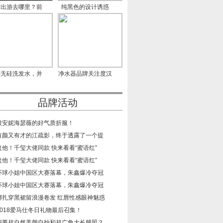
庆出游去哪里？前
纯黑色的设计诱惑
门大
CCTV-2《
买无硅洗发水，并
净水器品牌关注度汉
不是
尔特
品牌活动
​被安妮海瑟薇的好气质折服！
​有颜又有才的江疏影，终于透露了一个提
​盘他！千玺大佬同款 快来看看“蜜语红”
​盘他！千玺大佬同款 快来看看“蜜语红”
​环球小姐中国区大赛落幕，朱鑫爆冷夺冠
​环球小姐中国区大赛落幕，朱鑫爆冷夺冠
​娜扎穿黑裙留浪漫卷发 红唇性感眼神魅惑
​2018爱马仕冬日礼物最后召集！
​想要超自然美颜自拍和超广角大长腿照？