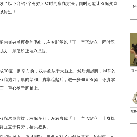
效？以下介绍7个有效又省时的瘦腿方法，同时还能让双腿变直
轻
以错过！
内侧夹着厚叠的毛巾，左右脚掌以「丁」字形站立，同时双
肌力，顺便矫正埋O型腿。
情人
90度，脚掌向前，双手叠放于大腿上。然后踮起脚，脚掌的
双腿施力，肌肉紧绷。脚掌踮起后，进一步绷直双腿，令脚掌
面，重心落于脚趾上。
你
腿尽量靠拢，右腿在前，左右脚成「丁」字形站立，上身挺
臂垂直于身旁，抬头挺胸。