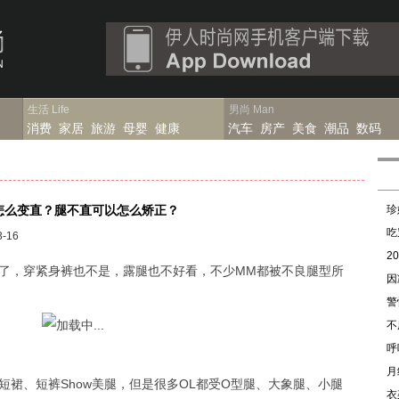
生活
Life
男尚
Man
消费
家居
旅游
母婴
健康
汽车
房产
美食
潮品
数码
怎么变直？腿不直可以怎么矫正？
珍
吃
-16
2
，穿紧身裤也不是，露腿也不好看，不少MM都被不良腿型所
因
警
不
呼
月
、短裤Show美腿，但是很多OL都受O型腿、大象腿、小腿
衣