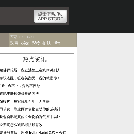
互动
Interaction
珠宝
婚嫁
彩妆
护肤
活动
热点资讯
妮佛罗伦斯：应立法禁止在媒体说别人
穿双搭配，暖春美翻天，说的就是你！
018生命不止，奔跑不停歇
减肥皮肤松弛修复的方法
惕酸奶！用它减肥可能一无所获
用节食！靠这两种食物去助你的减磅计
吸也会肥是真的？食物的香气原来会让
经期间怎么减肥最快最有效
架身形背后，超模 Bella Hadid竟然不会在