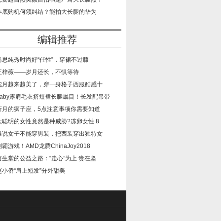
​年底购机何须纠结？能拍大长腿的华为
编辑推荐
​马思纯秀时尚好“任性”，穿裙不过膝
​王梓薇——岁月还长，不惧等待
​沈月越来越美了，穿一身格子西服酷感十
​baby露肩毛衣搭短裙长腿瞩目！长发配吊带
​新月的狮子座，5点注意事项你需要知道
​太聪明的女性竟然是种威胁?冻卵女性 8
​谁说女子不能穿男装，把西装穿出独特女
​制霸游戏！AMD龙腾ChinaJoy2018
​资生堂的公益之路：“走心”为上 贵在坚
​赵小侨“肩上短发”分外甜美