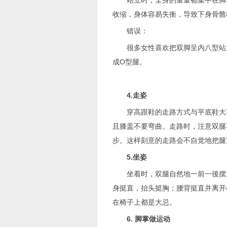
站立时，全身的重量都集中在脚掌
收缩，身体容易失衡，导致下身骨骼
错误：
很多女性喜欢把双脚呈内八型站立
成O型腿。
4.走姿
穿高跟鞋的走路方式与平底鞋大不
且膝盖不要弯曲。走路时，注意双腿
步。这样刻意的走路会不自觉地把腿
5.坐姿
坐着时，双腿自然地一前一後摆放
身挺直，抬头挺胸；腰背挺直并离开
在椅子上都是大忌。
6. 脚掌做运动