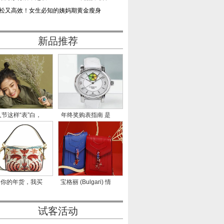
松又高效！女生必知的姨妈期黄金瘦身
新品推荐
节这样“表”白，
年终奖购表指南 是
成
什么决
备你的年货，我买
宝格丽 (Bulgari) 情
我的
人节甜蜜
试客活动