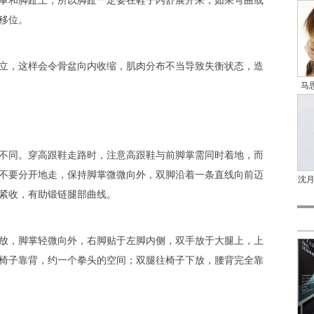
和脚趾上，所以脚趾一定要在
鞋子
内舒展开来，如果弯曲或
移位。
，这样会令骨盆向内收缩，肌肉分布不当导致失衡状态，造
马
同。穿高跟鞋走路时，注意高跟鞋与前脚掌需同时着地，而
不要分开地走，保持脚掌微微向外，双脚沿着一条直线向前迈
沈
紧收，有助锻链腿部曲线。
，脚掌轻微向外，右脚贴于左脚内侧，双手放于大腿上，上
椅子靠背，约一个拳头的空间；双腿往椅子下放，腰背完全靠