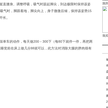
国
直腰身。调整呼吸，吸气时踮起脚尖，到达极限时保持该姿
次吸气时，脚跟着地，脚尖向上，身子微微后倾，保持该姿势15
纤长。
我
车的动作，每天做200－300下（每80下就停一停，再把两
晚上睡觉前在床上做几分钟就可以，此方法对消除大腿的胖肉很有