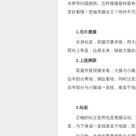
水肿等问题困扰。怎样瘦腿最快最有
变好看哦！想做美腿女王？绝对不可
1.毛巾瘦腿
全身站直，双腿尽量并拢，用大腿
臂向上举直，拉展全身，锻炼大腿的
2.上提脚跟
双腿并拢屈膝坐着，大腿与小腿成
后半部分离地，脚趾着地，同时注意
后半部分与小腿成一直线，垂直于地
3.站姿
正确的站立姿势也是瘦腿运动。双
直，与下身成一直线垂直于地面，双